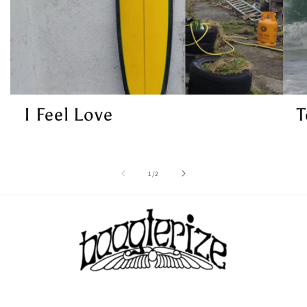
I Feel Love
T
of
1
/
2